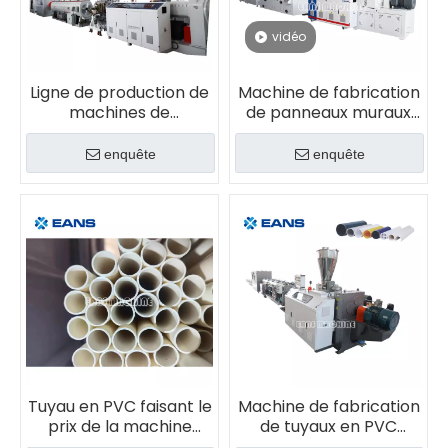
vidéo
Ligne de production de
Machine de fabrication
machines de
de panneaux muraux
fabrication de tuyaux
de soffite en PVC
en PVC
enquête
enquête
Tuyau en PVC faisant le
Machine de fabrication
prix de la machine
de tuyaux en PVC
d'extrusion
double sortie de 16 à 65