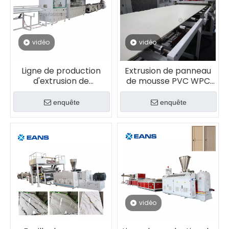
vidéo
vidéo
Ligne de production
Extrusion de panneau
d'extrusion de
de mousse PVC WPC
panneaux muraux à
faisant la machine
persiennes WPC
enquête
enquête
vidéo