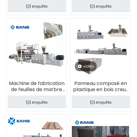
mm
enquête
enquête
vidéo
Machine de fabrication
Panneau composé en
de feuilles de marbre
plastique en bois creux
en PVC supérieure
de panneau de porte
de PVC WPC faisant la
enquête
enquête
machine