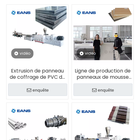
vidéo
vidéo
Extrusion de panneau
Ligne de production de
de coffrage de PVC de
panneaux de mousse
construction faisant la
PVC WPC
machine
enquête
enquête