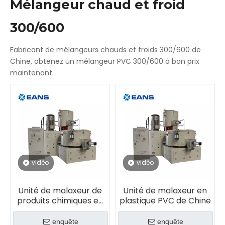
Mélangeur chaud et froid
300/600
Fabricant de mélangeurs chauds et froids 300/600 de
Chine, obtenez un mélangeur PVC 300/600 à bon prix
maintenant.
vidéo
vidéo
Unité de malaxeur de
Unité de malaxeur en
produits chimiques en
plastique PVC de Chine
résine PVC WPC en
plastique
enquête
enquête