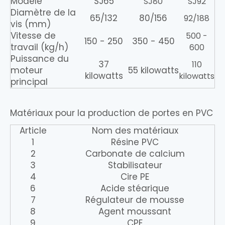
Modèle
SJ65
SJ80
SJ92
Diamètre de la
65/132
80/156
92/188
vis (mm)
Vitesse de
500 -
150 - 250
350 - 450
travail (kg/h)
600
Puissance du
37
110
moteur
55 kilowatts
kilowatts
kilowatts
principal
Matériaux pour la production de portes en PVC
Article
Nom des matériaux
1
Résine PVC
2
Carbonate de calcium
3
Stabilisateur
4
Cire PE
6
Acide stéarique
7
Régulateur de mousse
8
Agent moussant
9
CPE