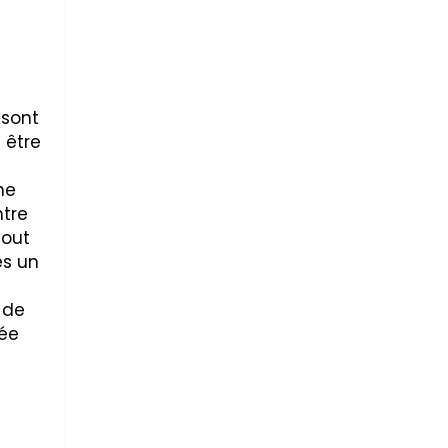
 sont
 être
ne
ntre
tout
ès un
 de
lée