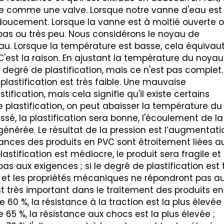
ce comme une valve. Lorsque notre vanne d'eau est
doucement. Lorsque la vanne est à moitié ouverte 
as ou très peu. Nous considérons le noyau de
. Lorsque la température est basse, cela équivau
est la raison. En ajustant la température du noyau
egré de plastification, mais ce n'est pas complet.
plastification est très faible. Une mauvaise
tification, mais cela signifie qu'il existe certains
se plastification, on peut abaisser la température du
ssé, la plastification sera bonne, l'écoulement de la
générée. Le résultat de la pression est l’augmentati
mances des produits en PVC sont étroitement liées a
lastification est médiocre, le produit sera fragile et 
 aux exigences ; si le degré de plastification est 
es et les propriétés mécaniques ne répondront pas a
st très important dans le traitement des produits en
 60 %, la résistance à la traction est la plus élevée 
e 65 %, la résistance aux chocs est la plus élevée ;