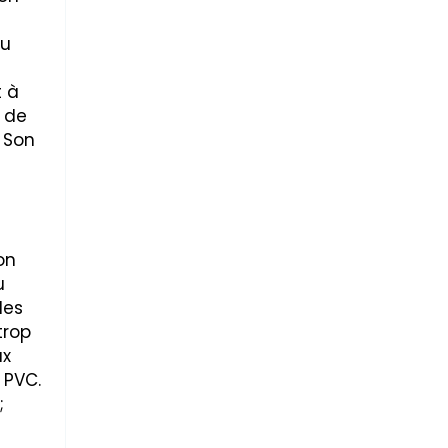
ou
t à
 de
 Son
on
u
les
trop
ux
 PVC.
;