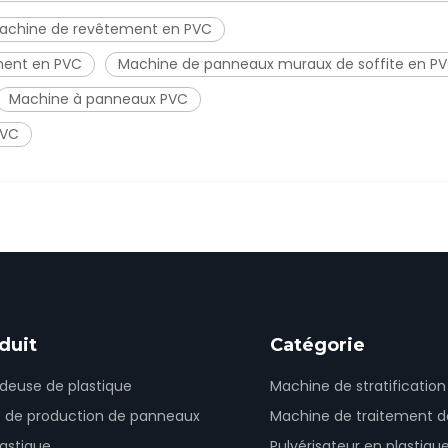
achine de revêtement en PVC
ment en PVC
Machine de panneaux muraux de soffite en P
Machine à panneaux PVC
PVC
duit
Catégorie
udeuse de plastique
Machine de stratificatio
e de production de panneaux
Machine de traitement d
lastique
Pulvérisateur en plastiqu