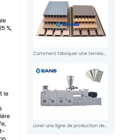
ule
25 %,
Comment fabriquer une terrasse WPC
t le
é
ière
fe,
Livrer une ligne de production de feuilles de marbre en PVC
st-
 on